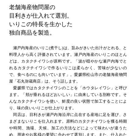
老舗海産物問屋の
目利きが仕入れて選別。
いりこの特長を生かした
独自商品を製造。
瀬戸内海産のいりこ(煮干し)は、旨みがきいた出汁がとれる、と
料理人から高く評価されています。瀬戸内海産のいりこのほとん
どは、カタクチイワシが原料です。「波が穏やかな瀬戸内海でと
れるカタクチイワシで作るいりこは柔らかく、苦味が少ないの
で、食べるのにも向いています」。愛媛県松山市の老舗海産物問
屋「石丸弥蔵商店」は、そう話します。
愛媛県ではカタクチイワシのことを「ホウタレイワシ」と呼び
ます。「頬が垂れるほどおいしい」に由来している別称です。そ
んなカタクチイワシを使い、鮮度の良い状態で加工することによ
り、味の良いいりこが仕上がります。
同店は、目利きが瀬戸内海沿岸に点在する産地に足を運び、さ
まざまないりこを仕入れます。原料のカタクチイワシを獲る時期
や時間、漁場、天候、加工の方法などによって味わいが違うた
め、用途やお客様の要望に合わせて選別します。また、仕入れた