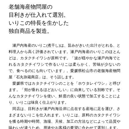
老舗海産物問屋の
目利きが仕入れて選別。
いりこの特長を生かした
独自商品を製造。
瀬戸内海産のいりこ(煮干し)は、旨みがきいた出汁がとれる、と
料理人から高く評価されています。瀬戸内海産のいりこのほとん
どは、カタクチイワシが原料です。「波が穏やかな瀬戸内海でと
れるカタクチイワシで作るいりこは柔らかく、苦味が少ないの
で、食べるのにも向いています」。愛媛県松山市の老舗海産物問
屋「石丸弥蔵商店」は、そう話します。
愛媛県ではカタクチイワシのことを「ホウタレイワシ」と呼び
ます。「頬が垂れるほどおいしい」に由来している別称です。そ
んなカタクチイワシを使い、鮮度の良い状態で加工することによ
り、いりこは味良く仕上がります。
同店は、目利きが瀬戸内海沿岸に点在する産地に足を運び、さ
まざまないりこを仕入れます。いりこは、原料のカタクチイワシ
を獲る時期や時間、漁場、天候、加工の方法などによって品質や
味わいが違うため、用途やお客様の要望に合わせて選別します。