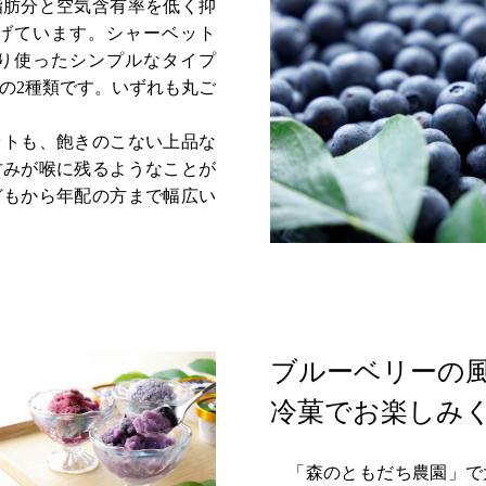
肪分と空気含有率を低く抑
げています。シャーベット
り使ったシンプルなタイプ
の2種類です。いずれも丸ご
トも、飽きのこない上品な
甘みが喉に残るようなことが
どもから年配の方まで幅広い
ブルーベリーの
冷菓でお楽しみ
「森のともだち農園」で