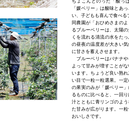
ちょこんとのった「酸っ
「媛ベリー」は酸味とあっ
い、子どもも喜んで食べる
同農園が「おひめさまのよ
るブルーベリーは、太陽の
くを流れる清流の水をたっ
の昼夜の温度差が大きい気
に甘さを蓄えさせます。
ブルーベリーはバナナや
よって甘みが増すことがな
います。ちょうど良い熟れ
い目で一粒一粒選果。一定
の果実のみが「媛ベリー」
るものに比べると、一回り
汁とともに青リンゴのよう
た甘みが広がります。一粒
おいしさです。