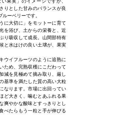
ぱい果実」のイメージですが、
さりとした甘みのバランスが良
ブルーベリーです。
うに大切に」をモットーに育て
光を浴び、土からの栄養と、近
ぷり吸収して成長。山間部特有
候と水はけの良い土壌が、果実
キウイフルーツのように追熟に
いため、完熟収穫にこだわって
加減を見極めて摘み取り、厳し
の基準を満たした質の高い大粒
になります。市場に出回ってい
ほど大きく、噛むとあふれる果
な爽やかな酸味とすっきりとし
食べたらもう一粒と手が伸びる