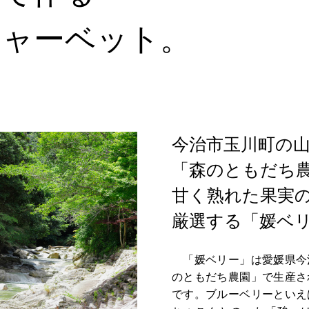
シャーベット。
今治市玉川町の
「森のともだち
甘く熟れた果実
厳選する「媛ベ
「媛ベリー」は愛媛県今
のともだち農園」で生産さ
です。ブルーベリーといえ