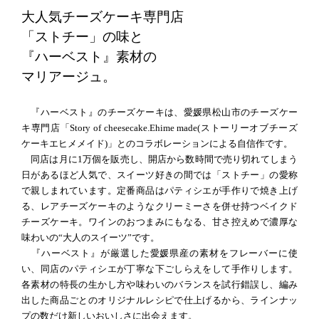
大人気チーズケーキ専門店
「ストチー」の味と
『ハーベスト』素材の
マリアージュ。
『ハーベスト』のチーズケーキは、愛媛県松山市のチーズケー
キ専門店「Story of cheesecake.Ehime made(ストーリーオブチーズ
ケーキエヒメメイド)」とのコラボレーションによる自信作です。
同店は月に1万個を販売し、開店から数時間で売り切れてしまう
日があるほど人気で、スイーツ好きの間では「ストチー」の愛称
で親しまれています。定番商品はパティシエが手作りで焼き上げ
る、レアチーズケーキのようなクリーミーさを併せ持つベイクド
チーズケーキ。ワインのおつまみにもなる、甘さ控えめで濃厚な
味わいの“大人のスイーツ”です。
『ハーベスト』が厳選した愛媛県産の素材をフレーバーに使
い、同店のパティシエが丁寧な下ごしらえをして手作りします。
各素材の特長の生かし方や味わいのバランスを試行錯誤し、編み
出した商品ごとのオリジナルレシピで仕上げるから、ラインナッ
プの数だけ新しいおいしさに出会えます。