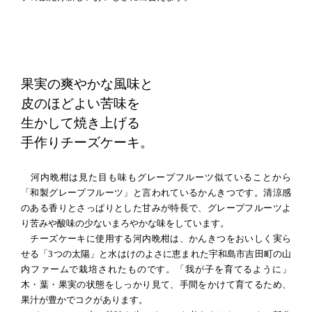
果実の爽やかな風味と
皮のほどよい苦味を
生かして焼き上げる
手作りチーズケーキ。
河内晩柑は見た目も味もグレープフルーツ似ていることから
「和製グレープフルーツ」と言われているかんきつです。清涼感
のある香りとさっぱりとした甘みが特長で、グレープフルーツよ
り苦みや酸味の少ないまろやかな味をしています。
チーズケーキに使用する河内晩柑は、かんきつをおいしく実ら
せる「3つの太陽」と水はけのよさに恵まれた宇和島市吉田町の山
内ファームで栽培されたものです。「我が子を育てるように」
木・葉・果実の状態をしっかり見て、手間をかけて育てるため、
果汁が豊かでコクがあります。