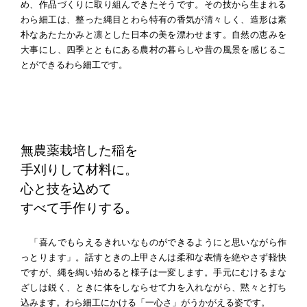
め、作品づくりに取り組んできたそうです。その技から生まれる
わら細工は、整った縄目とわら特有の香気が清々しく、造形は素
朴なあたたかみと凛とした日本の美を漂わせます。自然の恵みを
大事にし、四季とともにある農村の暮らしや昔の風景を感じるこ
とができるわら細工です。
無農薬栽培した稲を
手刈りして材料に。
心と技を込めて
すべて手作りする。
「喜んでもらえるきれいなものができるようにと思いながら作
っとります」。話すときの上甲さんは柔和な表情を絶やさず軽快
ですが、縄を綯い始めると様子は一変します。手元にむけるまな
ざしは鋭く、ときに体をしならせて力を入れながら、黙々と打ち
込みます。わら細工にかける「一心さ」がうかがえる姿です。