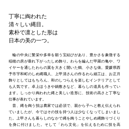
丁寧に綯われた
清々しい縄目。
素朴で凛とした形は
日本の美の一つ。
輪の中央に繁栄や多幸を願う宝結びがあり、豊かさを象徴する
稲穂の房が垂れ下がったしめ飾り。わらを編んだ甲羅の亀や、ワ
イヤーを通したわらの翼を大きく開いた鶴、小さな俵。愛媛県西
予市宇和町のしめ縄職人、上甲清さんの作るわら細工は、お正月
飾りとしてはもちろん、和のしつらえを楽しむインテリアとして
も人気です。卓上ほうきや鍋敷きなど、暮らしの道具も作ってい
ます。しっかり綯われた縄と美しい造形に、技術の高さと丁寧な
仕事が表れています。
昔、縄を綯う技は農家では必須で、親から子へと教え伝えられ
ていましたが、今ではその技を持つ人は少なくなってしまいまし
た。上甲さんも暮らしのなかで縄を綯うことやしめ縄飾りづくり
を身に付けました。そして「わら文化」を伝えるために技を高