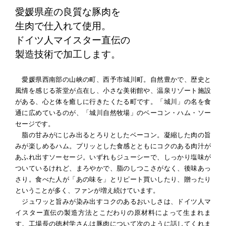
愛媛県産の良質な豚肉を
生肉で仕入れて使用。
ドイツ人マイスター直伝の
製造技術で加工します。
愛媛県西南部の山峡の町、西予市城川町。自然豊かで、歴史と
風情を感じる茶堂が点在し、小さな美術館や、温泉リゾート施設
がある、心と体を癒しに行きたくたる町です。「城川」の名を食
通に広めているのが、「城川自然牧場」のベーコン・ハム・ソー
セージです。
脂の甘みがにじみ出るとろりとしたベーコン。凝縮した肉の旨
みが楽しめるハム。プリッとした食感とともにコクのある肉汁が
あふれ出すソーセージ。いずれもジューシーで、しっかり塩味が
ついているけれど、まろやかで、脂のしつこさがなく、後味あっ
さり。食べた人が「あの味を」とリピート買いしたり、贈ったり
ということが多く、ファンが増え続けています。
ジュワッと旨みが染み出すコクのあるおいしさは、ドイツ人マ
イスター直伝の製造方法とこだわりの原材料によって生まれま
す。工場長の徳村学さんは豚肉について次のように話してくれま