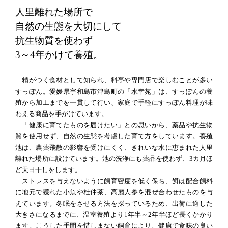
人里離れた場所で
自然の生態を大切にして
抗生物質を使わず
3～4年かけて養殖。
精がつく食材として知られ、料亭や専門店で楽しむことが多い
すっぽん。愛媛県宇和島市津島町の「水幸苑」は、すっぽんの養
殖から加工までを一貫して行い、家庭で手軽にすっぽん料理が味
わえる商品を手がけています。
「健康に育てたものを届けたい」との思いから、薬品や抗生物
質を使用せず、自然の生態を考慮した育て方をしています。養殖
池は、農薬飛散の影響を受けにくく、きれいな水に恵まれた人里
離れた場所に設けています。池の洗浄にも薬品を使わず、3カ月ほ
ど天日干しをします。
ストレスを与えないように飼育密度を低く保ち、餌は配合飼料
に地元で獲れた小魚や杜仲茶、高麗人参を混ぜ合わせたものを与
えています。冬眠をさせる方法を採っているため、出荷に適した
大きさになるまでに、温室養殖より1年半～2年半ほど長くかかり
ます。こうした手間を惜しまない飼育により、健康で食味の良い